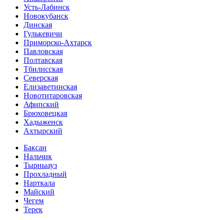
Усть-Лабинск
Новокубанск
Динская
Гулькевичи
Приморско-Ахтарск
Павловская
Полтавская
Тбилисская
Северская
Елизаветинская
Новотитаровская
Афипский
Брюховецкая
Хадыженск
Ахтырский
Баксан
Нальчик
Тырныауз
Прохладный
Нарткала
Майский
Чегем
Терек