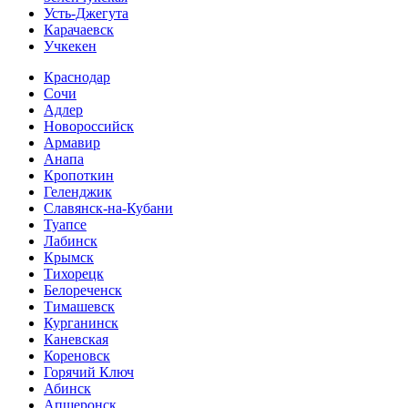
Усть-Джегута
Карачаевск
Учкекен
Краснодар
Сочи
Адлер
Новороссийск
Армавир
Анапа
Кропоткин
Геленджик
Славянск-на-Кубани
Туапсе
Лабинск
Крымск
Тихорецк
Белореченск
Тимашевск
Курганинск
Каневская
Кореновск
Горячий Ключ
Абинск
Апшеронск