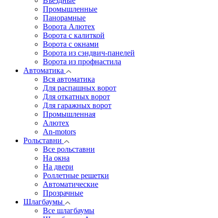
Въездные
Промышленные
Панорамные
Ворота Алютех
Ворота с калиткой
Ворота c окнами
Ворота из сэндвич-панелей
Ворота из профнастила
Автоматика
Вся автоматика
Для распашных ворот
Для откатных ворот
Для гаражных ворот
Промышленная
Алютех
An-motors
Рольставни
Все рольставни
На окна
На двери
Роллетные решетки
Автоматические
Прозрачные
Шлагбаумы
Все шлагбаумы