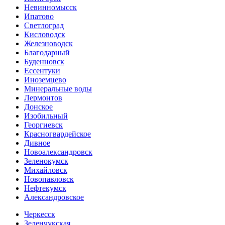
Невинномысск
Ипатово
Светлоград
Кисловодск
Железноводск
Благодарный
Буденновск
Ессентуки
Иноземцево
Минеральные воды
Лермонтов
Донское
Изобильный
Георгиевск
Красногвардейское
Дивное
Новоалександровск
Зеленокумск
Михайловск
Новопавловск
Нефтекумск
Александровское
Черкесск
Зеленчукская