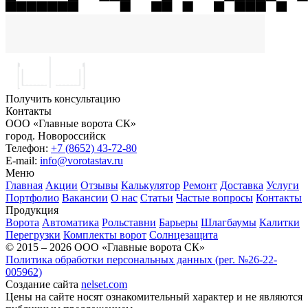
Получить консультацию
Контакты
ООО «Главные ворота СК»
город.
Новороссийск
Телефон:
+7 (8652) 43-72-80
E-mail:
info@vorotastav.ru
Меню
Главная
Акции
Отзывы
Калькулятор
Ремонт
Доставка
Услуги
Портфолио
Вакансии
О нас
Статьи
Частые вопросы
Контакты
Продукция
Ворота
Автоматика
Рольставни
Барьеры
Шлагбаумы
Калитки
Перегрузки
Комплекты ворот
Солнцезащита
© 2015 – 2026 ООО «Главные ворота СК»
Политика обработки персональных данных (рег. №26-22-
005962)
Создание сайта
nelset.com
Цены на сайте носят ознакомительный характер и не являются