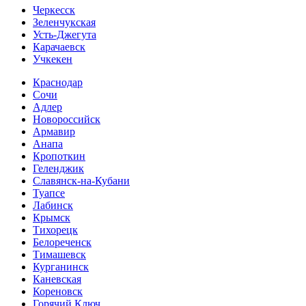
Черкесск
Зеленчукская
Усть-Джегута
Карачаевск
Учкекен
Краснодар
Сочи
Адлер
Новороссийск
Армавир
Анапа
Кропоткин
Геленджик
Славянск-на-Кубани
Туапсе
Лабинск
Крымск
Тихорецк
Белореченск
Тимашевск
Курганинск
Каневская
Кореновск
Горячий Ключ