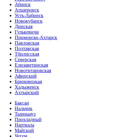
Абинск
Апшеронск
Усть-Лабинск
Новокубанск
Динская
Гулькевичи
Приморско-Ахтарск
Павловская
Полтавская
Тбилисская
Северская
Елизаветинская
Новотитаровская
Афипский
Брюховецкая
Хадыженск
Ахтырский
Баксан
Нальчик
Тырныауз
Прохладный
Нарткала
Майский
Чегем