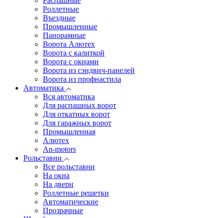
Распашные
Роллетные
Въездные
Промышленные
Панорамные
Ворота Алютех
Ворота с калиткой
Ворота c окнами
Ворота из сэндвич-панелей
Ворота из профнастила
Автоматика
Вся автоматика
Для распашных ворот
Для откатных ворот
Для гаражных ворот
Промышленная
Алютех
An-motors
Рольставни
Все рольставни
На окна
На двери
Роллетные решетки
Автоматические
Прозрачные