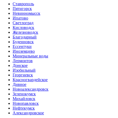
Ставрополь
Пятигорск
Невинномысск
Ипатово
Светлоград
Кисловодск
Железноводск
Благодарный
Буденновск
Ессентуки
Иноземцево
Минеральные воды
Лермонтов
Донское
Изобильный
Георгиевск
Красногвардейское
Дивное
Новоалександровск
Зеленокумск
Михайловск
Новопавловск
Нефтекумск
Александровское