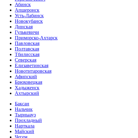
Абинск
Апшеронск
Усть-Лабинск
Новокубанск
Динская
Гулькевичи
Приморско-Ахтарск
Павловская
Полтавская
Тбилисская
Северская
Елизаветинская
Новотитаровская
Афипский
Брюховецкая
Хадыженск
Ахтырский
Баксан
Нальчик
Тырныауз
Прохладный
Нарткала
Майский
Чегем