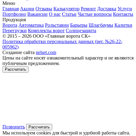
Меню
Главная
Акции
Отзывы
Калькулятор
Ремонт
Доставка
Услуги
Портфолио
Вакансии
О нас
Статьи
Частые вопросы
Контакты
Продукция
Ворота
Автоматика
Рольставни
Барьеры
Шлагбаумы
Калитки
Перегрузки
Комплекты ворот
Солнцезащита
© 2015 – 2026 ООО «Главные ворота СК»
Политика обработки персональных данных (рег. №26-22-
005962)
Создание сайта
nelset.com
Цены на сайте носят ознакомительный характер и не являются
публичным предложением.
Рассчитать
Позвонить
Рассчитать
Мы используем cookies для быстрой и удобной работы сайта.