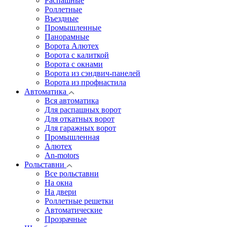
Распашные
Роллетные
Въездные
Промышленные
Панорамные
Ворота Алютех
Ворота с калиткой
Ворота c окнами
Ворота из сэндвич-панелей
Ворота из профнастила
Автоматика
Вся автоматика
Для распашных ворот
Для откатных ворот
Для гаражных ворот
Промышленная
Алютех
An-motors
Рольставни
Все рольставни
На окна
На двери
Роллетные решетки
Автоматические
Прозрачные