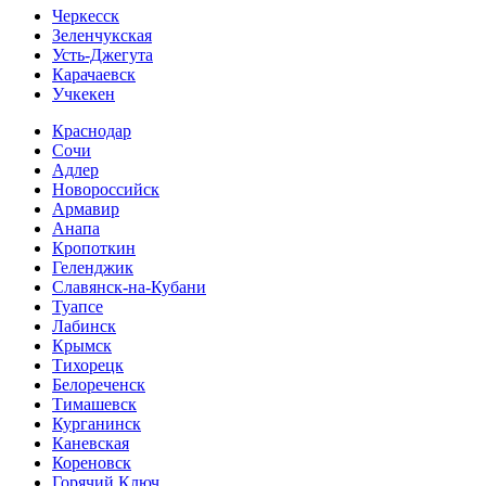
Черкесск
Зеленчукская
Усть-Джегута
Карачаевск
Учкекен
Краснодар
Сочи
Адлер
Новороссийск
Армавир
Анапа
Кропоткин
Геленджик
Славянск-на-Кубани
Туапсе
Лабинск
Крымск
Тихорецк
Белореченск
Тимашевск
Курганинск
Каневская
Кореновск
Горячий Ключ