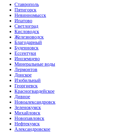
Ставрополь
Пятигорск
Невинномысск
Ипатово
Светлоград
Кисловодск
Железноводск
Благодарный
Буденновск
Ессентуки
Иноземцево
Минеральные воды
Лермонтов
Донское
Изобильный
Георгиевск
Красногвардейское
Дивное
Новоалександровск
Зеленокумск
Михайловск
Новопавловск
Нефтекумск
Александровское