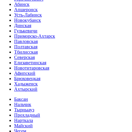
Абинск
Апшеронск
Усть-Лабинск
Новокубанск
Динская
Гулькевичи
Приморско-Ахтарск
Павловская
Полтавская
Тбилисская
Северская
Елизаветинская
Новотитаровская
Афипский
Брюховецкая
Хадыженск
Ахтырский
Баксан
Нальчик
Тырныауз
Прохладный
Нарткала
Майский
Чегем