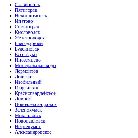
Ставрополь
Пятигорск
Невинномысск
Ипатово
Светлоград
Кисловодск
Железноводск
Благодарный
Буденновск
Ессентуки
Иноземцево
Минеральные воды
Лермонтов
Донское
Изобильный
Георгиевск
Красногвардейское
Дивное
Новоалександровск
Зеленокумск
Михайловск
Новопавловск
Нефтекумск
Александровское