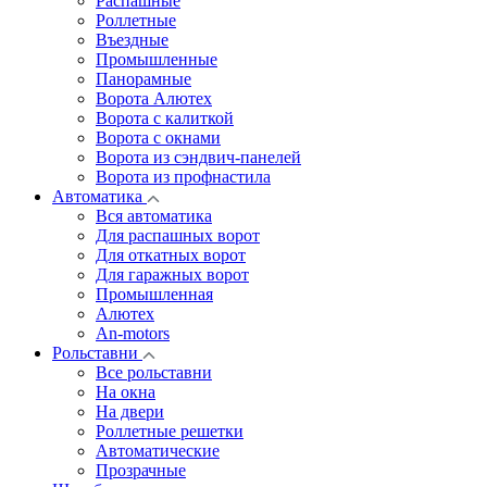
Распашные
Роллетные
Въездные
Промышленные
Панорамные
Ворота Алютех
Ворота с калиткой
Ворота c окнами
Ворота из сэндвич-панелей
Ворота из профнастила
Автоматика
Вся автоматика
Для распашных ворот
Для откатных ворот
Для гаражных ворот
Промышленная
Алютех
An-motors
Рольставни
Все рольставни
На окна
На двери
Роллетные решетки
Автоматические
Прозрачные