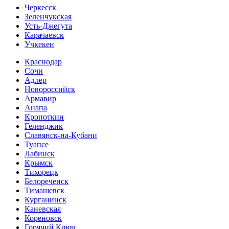
Черкесск
Зеленчукская
Усть-Джегута
Карачаевск
Учкекен
Краснодар
Сочи
Адлер
Новороссийск
Армавир
Анапа
Кропоткин
Геленджик
Славянск-на-Кубани
Туапсе
Лабинск
Крымск
Тихорецк
Белореченск
Тимашевск
Курганинск
Каневская
Кореновск
Горячий Ключ