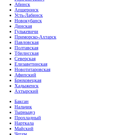
Абинск
Апшеронск
Усть-Лабинск
Новокубанск
Динская
Гулькевичи
Приморско-Ахтарск
Павловская
Полтавская
Тбилисская
Северская
Елизаветинская
Новотитаровская
Афипский
Брюховецкая
Хадыженск
Ахтырский
Баксан
Нальчик
Тырныауз
Прохладный
Нарткала
Майский
Чегем