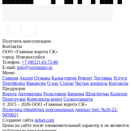
Получить консультацию
Контакты
ООО «Главные ворота СК»
город.
Новороссийск
Телефон:
+7 (8652) 43-72-80
E-mail:
info@vorotastav.ru
Меню
Главная
Акции
Отзывы
Калькулятор
Ремонт
Доставка
Услуги
Портфолио
Вакансии
О нас
Статьи
Частые вопросы
Контакты
Продукция
Ворота
Автоматика
Рольставни
Барьеры
Шлагбаумы
Калитки
Перегрузки
Комплекты ворот
Солнцезащита
© 2015 – 2026 ООО «Главные ворота СК»
Политика обработки персональных данных (рег. №26-22-
005962)
Создание сайта
nelset.com
Цены на сайте носят ознакомительный характер и не являются
публичным предложением.