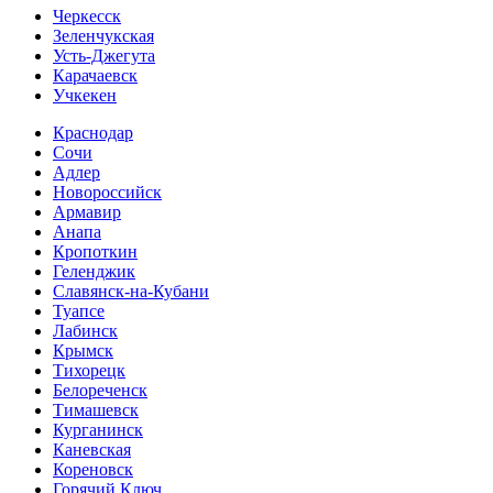
Черкесск
Зеленчукская
Усть-Джегута
Карачаевск
Учкекен
Краснодар
Сочи
Адлер
Новороссийск
Армавир
Анапа
Кропоткин
Геленджик
Славянск-на-Кубани
Туапсе
Лабинск
Крымск
Тихорецк
Белореченск
Тимашевск
Курганинск
Каневская
Кореновск
Горячий Ключ