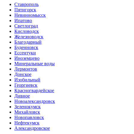
Ставрополь
Пятигорск
Невинномысск
Ипатово
Светлоград
Кисловодск
Железноводск
Благодарный
Буденновск
Ессентуки
Иноземцево
Минеральные воды
Лермонтов
Донское
Изобильный
Георгиевск
Красногвардейское
Дивное
Новоалександровск
Зеленокумск
Михайловск
Новопавловск
Нефтекумск
Александровское