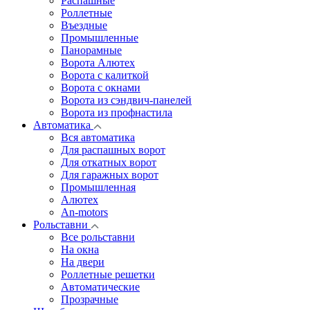
Распашные
Роллетные
Въездные
Промышленные
Панорамные
Ворота Алютех
Ворота с калиткой
Ворота c окнами
Ворота из сэндвич-панелей
Ворота из профнастила
Автоматика
Вся автоматика
Для распашных ворот
Для откатных ворот
Для гаражных ворот
Промышленная
Алютех
An-motors
Рольставни
Все рольставни
На окна
На двери
Роллетные решетки
Автоматические
Прозрачные