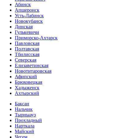
Абинск
Апшеронск
Усть-Лабинск
Новокубанск
Динская
Гулькевичи
Приморско-Ахтарск
Павловская
Полтавская
Тбилисская
Северская
Елизаветинская
Новотитаровская
Афипский
Брюховецкая
Хадыженск
Ахтырский
Баксан
Нальчик
Тырныауз
Прохладный
Нарткала
Майский
Чегем