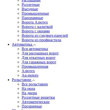
Распашные
Роллетные
Въездные
Промышленные
Панорамные
Ворота Алютех
Ворота с калиткой
Ворота c окнами
Ворота из сэндвич-панелей
Ворота из профнастила
Автоматика
Вся автоматика
Для распашных ворот
Для откатных ворот
Для гаражных ворот
Промышленная
Алютех
An-motors
Рольставни
Все рольставни
На окна
На двери
Роллетные решетки
Автоматические
Прозрачные