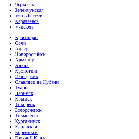
Черкесск
Зеленчукская
Усть-Джегута
Карачаевск
Учкекен
Краснодар
Сочи
Адлер
Новороссийск
Армавир
Анапа
Кропоткин
Геленджик
Славянск-на-Кубани
Туапсе
Лабинск
Крымск
Тихорецк
Белореченск
Тимашевск
Курганинск
Каневская
Кореновск
Горячий Ключ