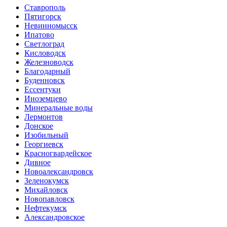
Ставрополь
Пятигорск
Невинномысск
Ипатово
Светлоград
Кисловодск
Железноводск
Благодарный
Буденновск
Ессентуки
Иноземцево
Минеральные воды
Лермонтов
Донское
Изобильный
Георгиевск
Красногвардейское
Дивное
Новоалександровск
Зеленокумск
Михайловск
Новопавловск
Нефтекумск
Александровское