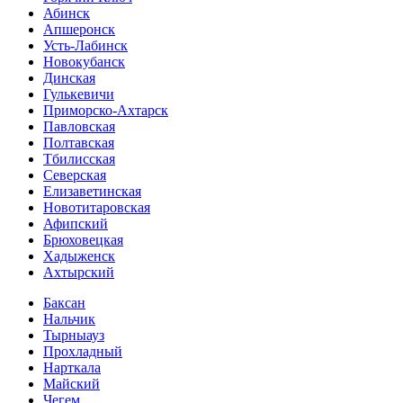
Абинск
Апшеронск
Усть-Лабинск
Новокубанск
Динская
Гулькевичи
Приморско-Ахтарск
Павловская
Полтавская
Тбилисская
Северская
Елизаветинская
Новотитаровская
Афипский
Брюховецкая
Хадыженск
Ахтырский
Баксан
Нальчик
Тырныауз
Прохладный
Нарткала
Майский
Чегем