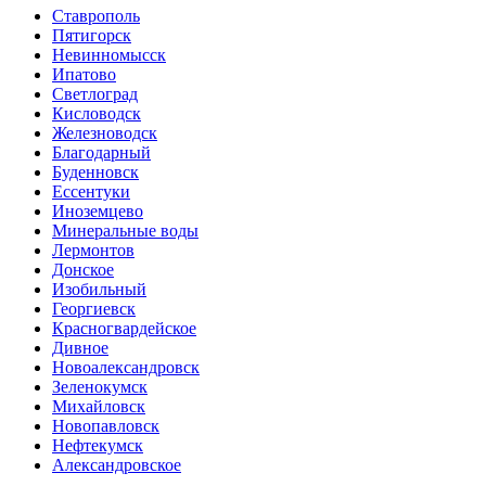
Ставрополь
Пятигорск
Невинномысск
Ипатово
Светлоград
Кисловодск
Железноводск
Благодарный
Буденновск
Ессентуки
Иноземцево
Минеральные воды
Лермонтов
Донское
Изобильный
Георгиевск
Красногвардейское
Дивное
Новоалександровск
Зеленокумск
Михайловск
Новопавловск
Нефтекумск
Александровское