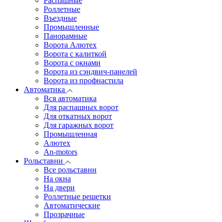
Распашные
Роллетные
Въездные
Промышленные
Панорамные
Ворота Алютех
Ворота с калиткой
Ворота c окнами
Ворота из сэндвич-панелей
Ворота из профнастила
Автоматика
Вся автоматика
Для распашных ворот
Для откатных ворот
Для гаражных ворот
Промышленная
Алютех
An-motors
Рольставни
Все рольставни
На окна
На двери
Роллетные решетки
Автоматические
Прозрачные