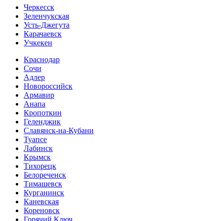
Черкесск
Зеленчукская
Усть-Джегута
Карачаевск
Учкекен
Краснодар
Сочи
Адлер
Новороссийск
Армавир
Анапа
Кропоткин
Геленджик
Славянск-на-Кубани
Туапсе
Лабинск
Крымск
Тихорецк
Белореченск
Тимашевск
Курганинск
Каневская
Кореновск
Горячий Ключ