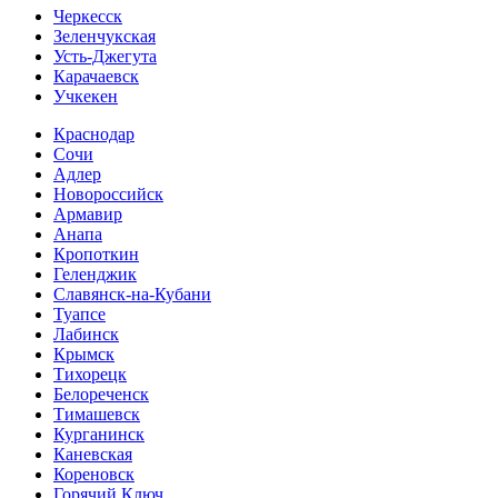
Черкесск
Зеленчукская
Усть-Джегута
Карачаевск
Учкекен
Краснодар
Сочи
Адлер
Новороссийск
Армавир
Анапа
Кропоткин
Геленджик
Славянск-на-Кубани
Туапсе
Лабинск
Крымск
Тихорецк
Белореченск
Тимашевск
Курганинск
Каневская
Кореновск
Горячий Ключ