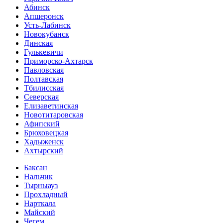
Абинск
Апшеронск
Усть-Лабинск
Новокубанск
Динская
Гулькевичи
Приморско-Ахтарск
Павловская
Полтавская
Тбилисская
Северская
Елизаветинская
Новотитаровская
Афипский
Брюховецкая
Хадыженск
Ахтырский
Баксан
Нальчик
Тырныауз
Прохладный
Нарткала
Майский
Чегем