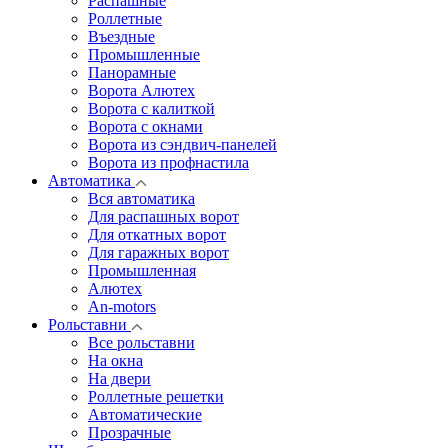
Распашные
Роллетные
Въездные
Промышленные
Панорамные
Ворота Алютех
Ворота с калиткой
Ворота c окнами
Ворота из сэндвич-панелей
Ворота из профнастила
Автоматика
Вся автоматика
Для распашных ворот
Для откатных ворот
Для гаражных ворот
Промышленная
Алютех
An-motors
Рольставни
Все рольставни
На окна
На двери
Роллетные решетки
Автоматические
Прозрачные