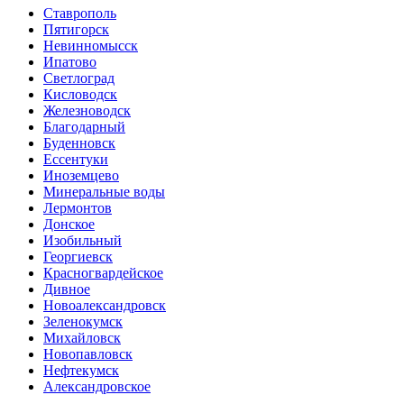
Ставрополь
Пятигорск
Невинномысск
Ипатово
Светлоград
Кисловодск
Железноводск
Благодарный
Буденновск
Ессентуки
Иноземцево
Минеральные воды
Лермонтов
Донское
Изобильный
Георгиевск
Красногвардейское
Дивное
Новоалександровск
Зеленокумск
Михайловск
Новопавловск
Нефтекумск
Александровское