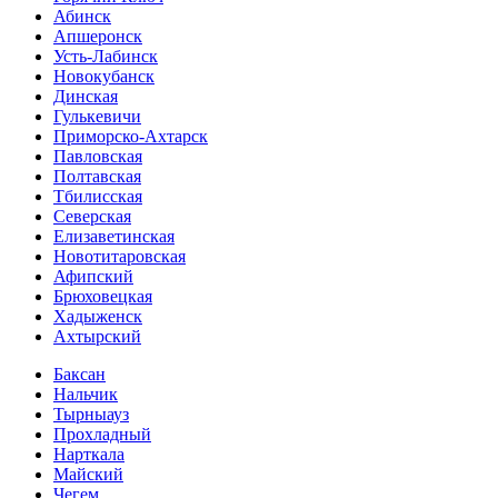
Абинск
Апшеронск
Усть-Лабинск
Новокубанск
Динская
Гулькевичи
Приморско-Ахтарск
Павловская
Полтавская
Тбилисская
Северская
Елизаветинская
Новотитаровская
Афипский
Брюховецкая
Хадыженск
Ахтырский
Баксан
Нальчик
Тырныауз
Прохладный
Нарткала
Майский
Чегем