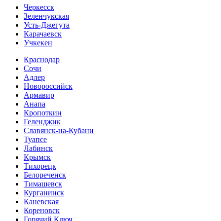
Черкесск
Зеленчукская
Усть-Джегута
Карачаевск
Учкекен
Краснодар
Сочи
Адлер
Новороссийск
Армавир
Анапа
Кропоткин
Геленджик
Славянск-на-Кубани
Туапсе
Лабинск
Крымск
Тихорецк
Белореченск
Тимашевск
Курганинск
Каневская
Кореновск
Горячий Ключ