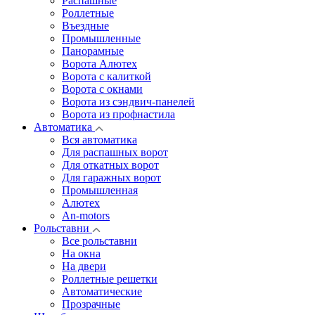
Распашные
Роллетные
Въездные
Промышленные
Панорамные
Ворота Алютех
Ворота с калиткой
Ворота c окнами
Ворота из сэндвич-панелей
Ворота из профнастила
Автоматика
Вся автоматика
Для распашных ворот
Для откатных ворот
Для гаражных ворот
Промышленная
Алютех
An-motors
Рольставни
Все рольставни
На окна
На двери
Роллетные решетки
Автоматические
Прозрачные