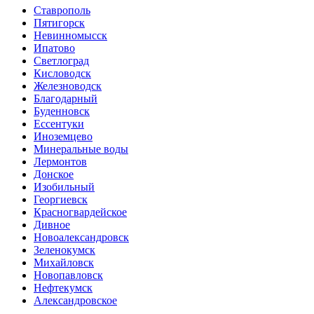
Ставрополь
Пятигорск
Невинномысск
Ипатово
Светлоград
Кисловодск
Железноводск
Благодарный
Буденновск
Ессентуки
Иноземцево
Минеральные воды
Лермонтов
Донское
Изобильный
Георгиевск
Красногвардейское
Дивное
Новоалександровск
Зеленокумск
Михайловск
Новопавловск
Нефтекумск
Александровское